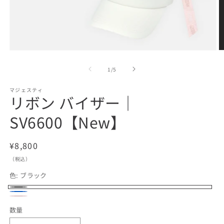
モ
ー
の
1
/
5
ダ
ル
で
マジェスティ
リボン バイザー｜
メ
デ
SV6600【New】
ィ
ア
(1)
(2
を
通
¥8,800
開
常
（税込）
く
価
色:
ブラック
格
ブ
ス
ピ
ラ
数量
カ
ン
ッ