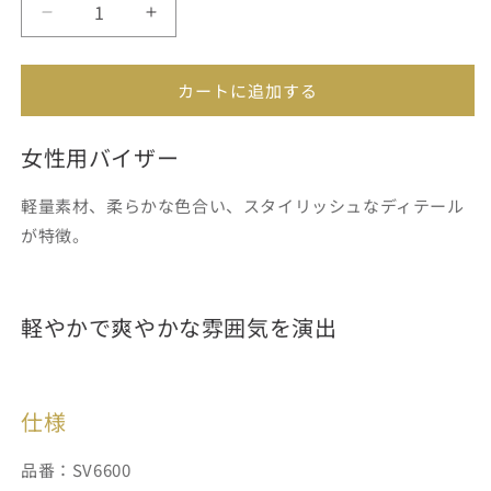
イ
ク
ク
リ
リ
ブ
ボ
ボ
ル
ン
ン
カートに追加する
ー
バ
バ
イ
イ
女性用バイザー
ザ
ザ
ー
ー
軽量素材、柔らかな色合い、スタイリッシュなディテール
｜
｜
SV6600【New】
SV6600【New】
が特徴。
の
の
数
数
量
量
軽やかで爽やかな雰囲気を演出
を
を
減
増
ら
や
仕様
す
す
品番：SV6600