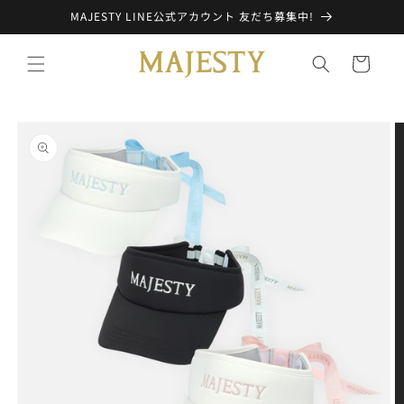
コンテ
MAJESTY LINE公式アカウント 友だち募集中!
ンツに
進む
カ
ー
ト
商品情
報にス
キップ