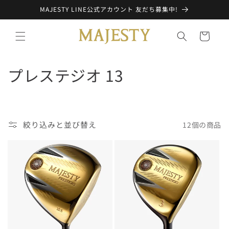
コンテ
MAJESTY LINE公式アカウント 友だち募集中!
ンツに
進む
カ
ー
ト
コ
プレステジオ 13
レ
ク
絞り込みと並び替え
12個の商品
シ
ョ
ン
: