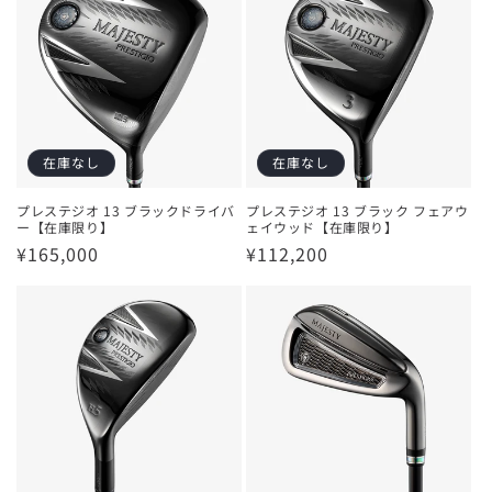
格
格
在庫なし
在庫なし
プレステジオ 13 ブラックドライバ
プレステジオ 13 ブラック フェアウ
ー【在庫限り】
ェイウッド【在庫限り】
通
¥165,000
通
¥112,200
常
常
価
価
格
格