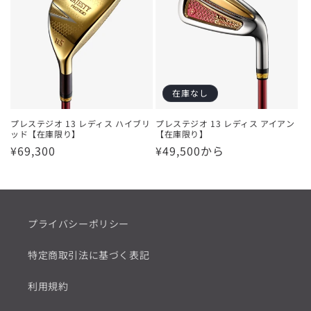
在庫なし
プレステジオ 13 レディス ハイブリ
プレステジオ 13 レディス アイアン
ッド【在庫限り】
【在庫限り】
通
¥69,300
通
¥49,500から
常
常
価
価
格
格
プライバシーポリシー
特定商取引法に基づく表記
利用規約