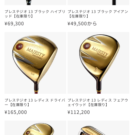
プレステジオ 13 ブラック ハイブリ
プレステジオ 13 ブラック アイアン
ッド【在庫限り】
【在庫限り】
通
¥69,300
通
¥49,500から
常
常
価
価
格
格
プレステジオ 13 レディス ドライバ
プレステジオ 13 レディス フェアウ
ー【在庫限り】
ェイウッド【在庫限り】
通
¥165,000
通
¥112,200
常
常
価
価
格
格