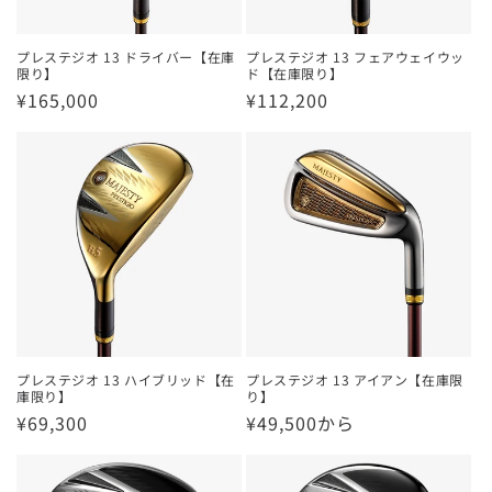
プレステジオ 13 ドライバー【在庫
プレステジオ 13 フェアウェイウッ
限り】
ド【在庫限り】
通
¥165,000
通
¥112,200
常
常
価
価
格
格
プレステジオ 13 ハイブリッド【在
プレステジオ 13 アイアン【在庫限
庫限り】
り】
通
¥69,300
通
¥49,500から
常
常
価
価