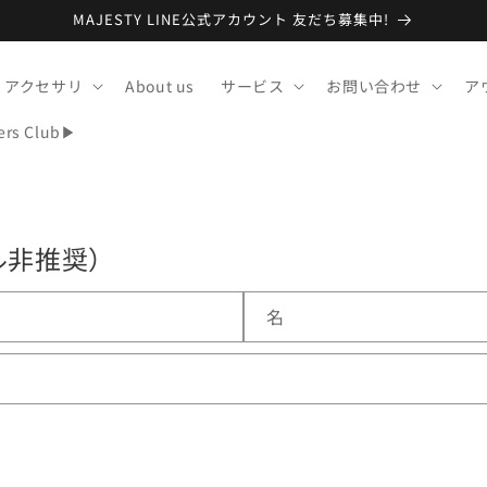
MAJESTY LINE公式アカウント 友だち募集中!
アクセサリ
About us
サービス
お問い合わせ
ア
ers Club▶
ル非推奨）
名