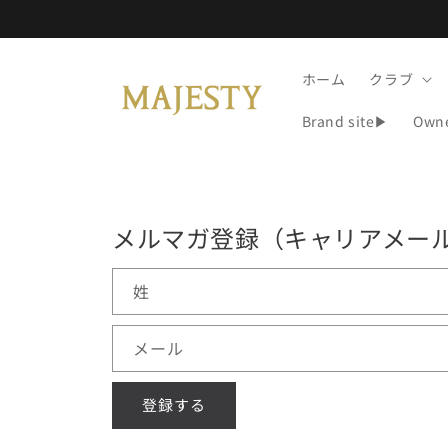
コンテ
ンツに
進む
ホーム
クラブ
Brand site▶
Own
メルマガ登録（キャリアメー
姓
メール
登録する