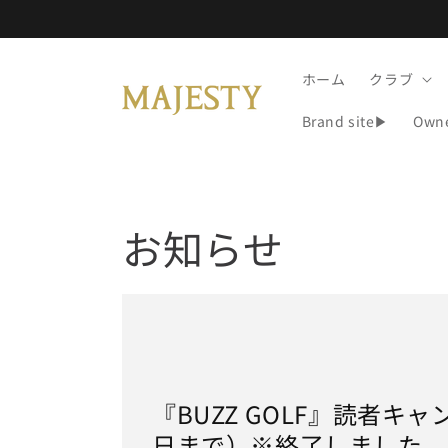
コンテ
ンツに
進む
ホーム
クラブ
Brand site▶
Own
お知らせ
『BUZZ GOLF』読者キャ
日まで）※終了しました